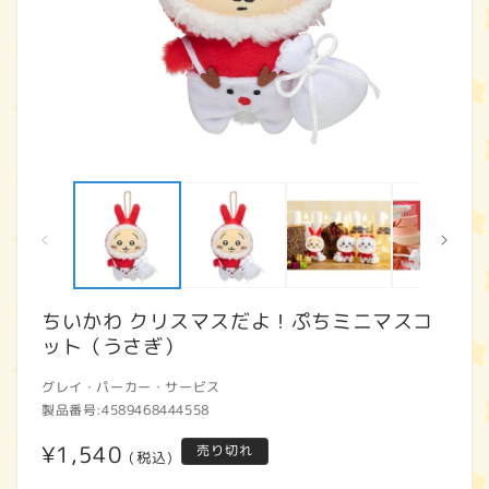
モ
ー
ダ
ル
で
メ
デ
ィ
ちいかわ クリスマスだよ！ぷちミニマスコ
ア
ット（うさぎ）
(1)
(2
を
開
グレイ・パーカー・サービス
く
製品番号:
4589468444558
通
¥1,540
売り切れ
(税込)
常