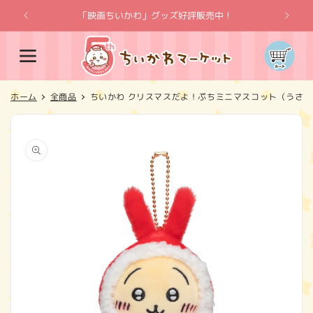
コンテ
ンツに
「映画ちいかわ」グッズ好評販売中！
「
進む
カ
ー
ト
ホーム
全商品
ちいかわ クリスマスだよ！ぷちミニマスコット（うさぎ
商品情
報にス
キップ