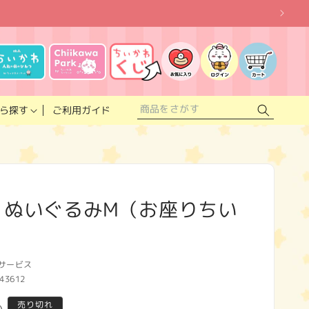
お
気
に
ロ
カ
入
グ
ー
り
イ
ト
リ
ン
ス
ご利用ガイド
ら探す
ト
 ぬいぐるみM（お座りちい
サービス
43612
売り切れ