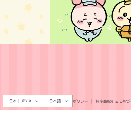
言
国
日本 | JPY ¥
日本語
利用規約
プライバシーポリシー
特定商取引法に基づ
語
/
地
域