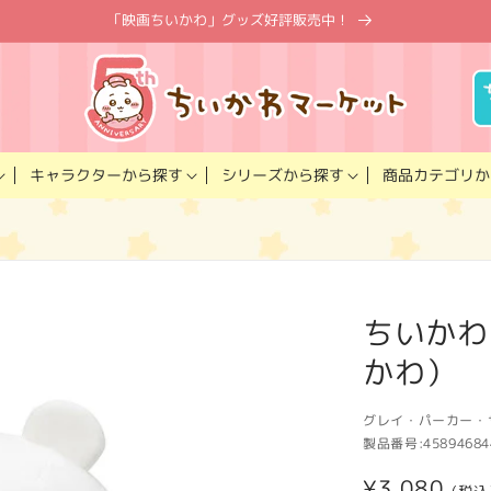
「映画ちいかわ」グッズ好評販売中！
キャラクター
商品カテゴリ
シリーズ
から探す
から探す
か
）
ちいかわ
かわ）
グレイ・パーカー・
製品番号:
45894684
通
¥3,080