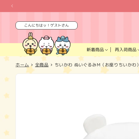
コンテ
ンツに
進む
こんにちはッ！ゲストさん
再入荷商品
新着商品
ホーム
全商品
ちいかわ ぬいぐるみM（お座りちいかわ
商品情
報にス
キップ