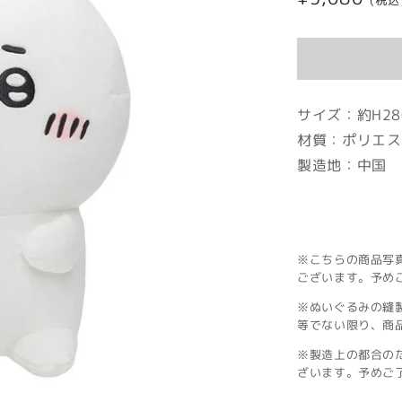
(税込
常
価
格
サイズ：約H280
材質：ポリエス
製造地：中国
※こちらの商品写
ございます。予め
※ぬいぐるみの縫
等でない限り、商
※製造上の都合の
ざいます。予めご