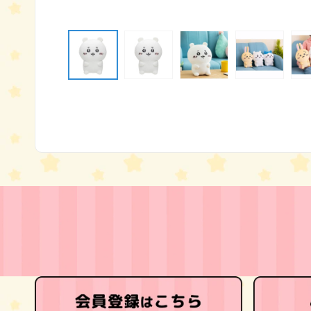
モ
ー
ダ
ル
で
メ
デ
ィ
ア
(1)
を
開
く