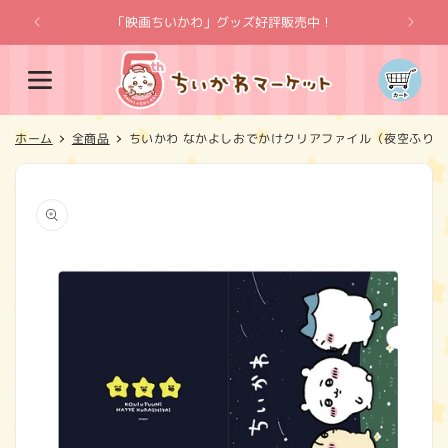
コンテ
ンツに
「映画ちいかわ」グッズ好評販売中！
「
進む
カ
ー
ト
ホーム
全商品
ちいかわ なかよしおでかけクリアファイル（夜空ふりむ
商品情
報にス
キップ