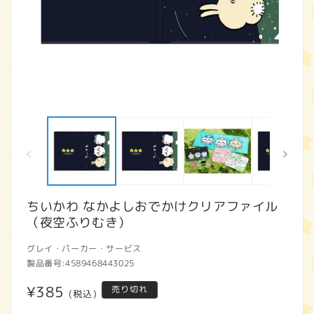
モ
ー
ダ
ル
で
メ
デ
ィ
ちいかわ なかよしおでかけクリアファイル
ア
（夜空ふりむき）
(1)
(2
を
開
グレイ・パーカー・サービス
く
製品番号:
4589468443025
通
¥385
売り切れ
(税込)
常