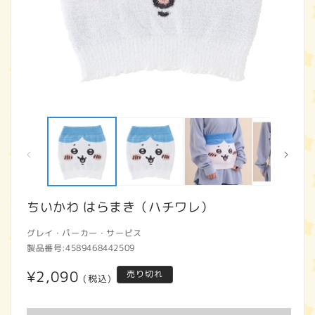
モ
ー
ダ
ル
で
メ
デ
ィ
ちいかわ はらまき（ハチワレ）
ア
(1)
(2
グレイ・パーカー・サービス
を
開
製品番号:
4589468442509
く
通
¥2,090
売り切れ
(税込)
常