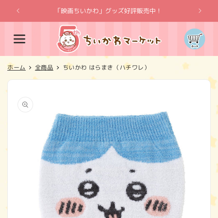
コンテ
ンツに
「映画ちいかわ」グッズ好評販売中！
「
進む
カ
ー
ト
ホーム
全商品
ちいかわ はらまき（ハチワレ）
商品情
報にス
キップ