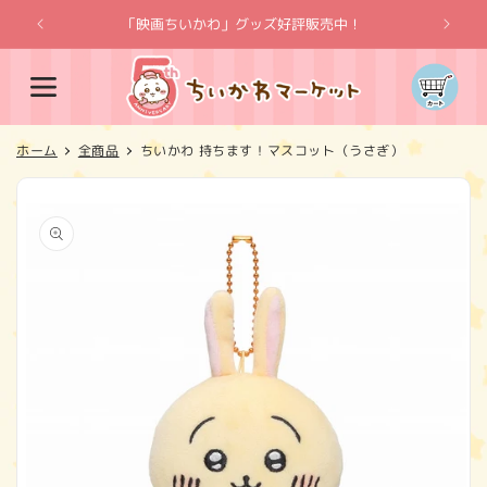
コンテ
ンツに
「映画ちいかわ」グッズ好評販売中！
「
進む
カ
ー
ト
ホーム
全商品
ちいかわ 持ちます！マスコット（うさぎ）
商品情
報にス
キップ