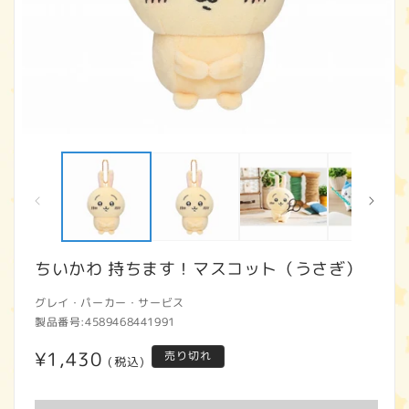
モ
ー
ダ
ル
で
メ
デ
ィ
ちいかわ 持ちます！マスコット（うさぎ）
ア
(1)
(2
グレイ・パーカー・サービス
を
開
製品番号:
4589468441991
く
通
¥1,430
売り切れ
(税込)
常