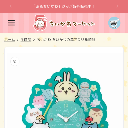
コンテ
ンツに
「映画ちいかわ」グッズ好評販売中！
「
進む
カ
ー
ト
ホーム
全商品
ちいかわ ちいかわの森アクリル時計
商品情
報にス
キップ