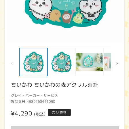
モ
ー
ダ
ル
で
メ
デ
ィ
ちいかわ ちいかわの森アクリル時計
ア
(1)
(2
グレイ・パーカー・サービス
を
開
製品番号:
4589468441090
く
通
¥4,290
売り切れ
(税込)
常