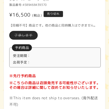
製品番号:
4589468439370
通
¥16,500
売り切れ
(税込)
常
【同梱不可】商品です。他の商品と同時購入はできません。
価
バ
了承します
格
リ
エ
ー
予約商品
シ
ョ
ン
受注期間：
は
出荷予定：
売
り
切
れ
※先行予約商品
て
い
※こちらの商品は店頭発売する可能性がございます。
る
か
その場合は詳細に関して改めてお知らせいたします。
販
売
で
※This item does not ship to overseas. (海外配送
き
ま
不可)
せ