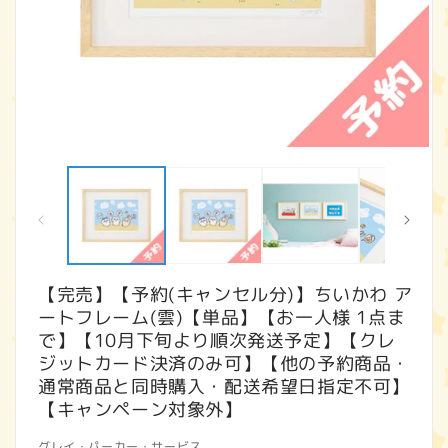
モ
ー
ダ
ル
で
メ
デ
ィ
【完売】【予約(キャンセル分)】ちいかわ ア
ア
ートフレーム(雲)【単品】【お一人様 1点ま
(1)
(2
を
で】【10月下旬より順次発送予定】【クレ
開
ジットカード決済のみ可】【他の予約商品・
く
通常商品と同時購入・配送希望日指定不可】
【キャンペーン対象外】
グレイ・パーカー・サービス