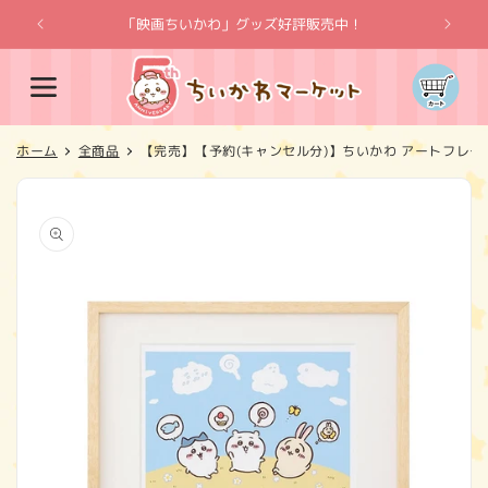
コンテ
ンツに
「映画ちいかわ」グッズ好評販売中！
「
進む
カ
ー
ト
ホーム
全商品
【完売】【予約(キャンセル分)】ちいかわ アートフレーム
商品情
報にス
キップ