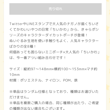
価
売り切れ
格
TwitterやLINEスタンプで大人気のナガノが描くちいさ
くてかわいいやつの日常「ちいかわ」から、きゃらポシ
リーズのキャラクターダイカットポーチが登場！
ぬいぐるみ生地を使い手触りもよく、人気キャラクター
ばかりの全8種！
何個あっても困らないミニポーチ×大人気の「ちいかわ」
は、今一番アツい組み合わせです！
サイズ：縦約97～148mm×横約100～153mm×マチ約
10mm
材質：ポリエステル、ナイロン、POM、鉄
※単品はランダム仕様となっており、種類はお選びいた
だけません。
※単品を複数ご購入の場合、同じ種類が出たり、ご希望
の種類が出ない場合もございます。