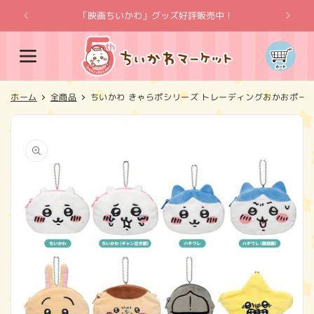
コンテ
ンツに
「映画ちいかわ」グッズ好評販売中！
「
進む
カ
ー
ト
ホーム
全商品
ちいかわ きゃらポシリーズ トレーディングおかおポー
商品情
報にス
キップ