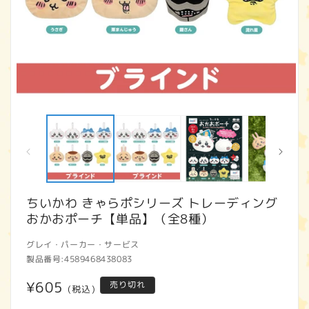
モ
ー
ダ
ル
で
メ
デ
ィ
ちいかわ きゃらポシリーズ トレーディング
ア
おかおポーチ【単品】（全8種）
(1)
(2
を
開
グレイ・パーカー・サービス
く
製品番号:
4589468438083
通
¥605
売り切れ
(税込)
常