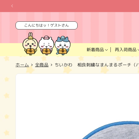
コンテ
ンツに
進む
こんにちはッ！ゲストさん
再入荷商品
新着商品
ホーム
全商品
ちいかわ 相良刺繍なまんまるポーチ（
商品情
報にス
キップ