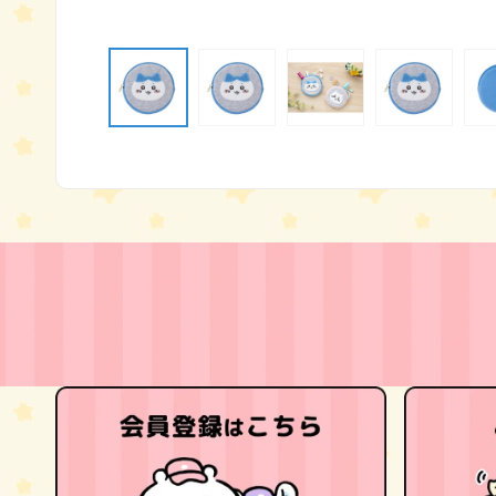
モ
ー
ダ
ル
で
メ
デ
ィ
ア
(1)
を
開
く