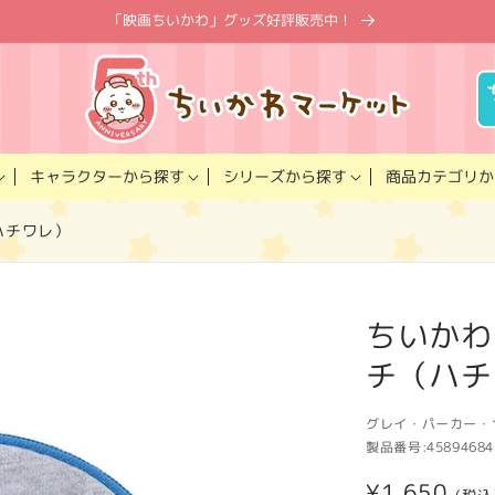
「映画ちいかわ」グッズ好評販売中！
キャラクター
商品カテゴリ
シリーズ
から探す
から探す
か
ハチワレ）
ちいかわ
チ（ハチ
グレイ・パーカー・
製品番号:
45894684
通
¥1,650