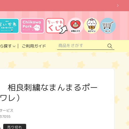
お
気
に
ロ
カ
入
グ
ー
り
イ
ト
リ
ン
ス
ご利用ガイド
ら探す
ト
 相良刺繍なまんまるポー
ワレ）
サービス
37055
売り切れ