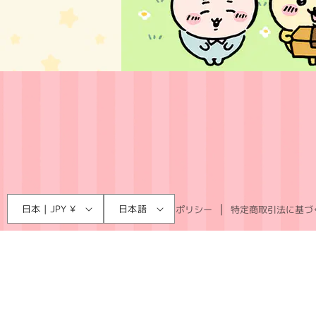
言
国
日本 | JPY ¥
日本語
利用規約
プライバシーポリシー
特定商取引法に基づ
語
/
地
域