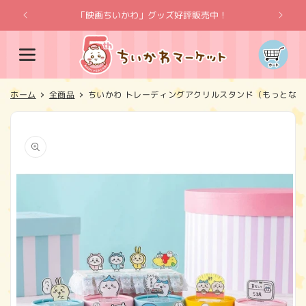
コンテ
ンツに
「映画ちいかわ」グッズ好評販売中！
「
進む
カ
ー
ト
ホーム
全商品
ちいかわ トレーディングアクリルスタンド（もっとなかよ
商品情
報にス
キップ