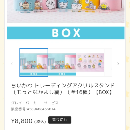
モ
ー
ダ
ル
で
メ
デ
ィ
ちいかわ トレーディングアクリルスタンド
ア
（もっとなかよし編）（全16種）【BOX】
(1)
(2
を
開
グレイ・パーカー・サービス
く
製品番号:
4589468436614
通
¥8,800
売り切れ
(税込)
常