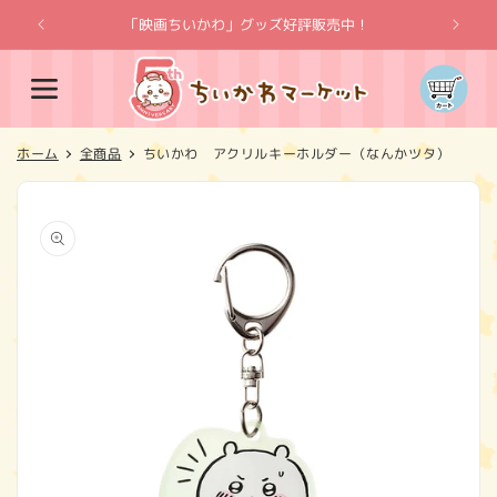
コンテ
ンツに
「映画ちいかわ」グッズ好評販売中！
「
進む
カ
ー
ト
ホーム
全商品
ちいかわ アクリルキーホルダー（なんかツタ）
商品情
報にス
キップ