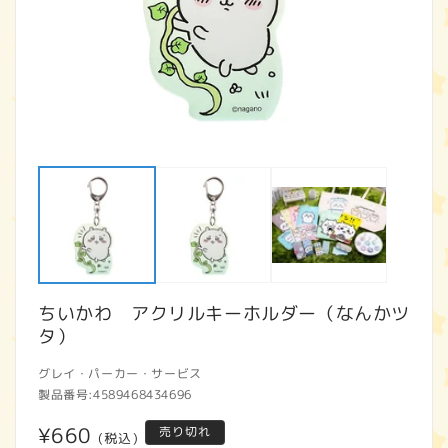
モ
ー
ダ
ル
で
メ
デ
ィ
ア
ちいかわ アクリルキーホルダー（なんかツ
(1)
(2
を
タ）
開
く
グレイ・パーカー・サービス
製品番号:
4589468434696
通
¥660
売り切れ
(税込)