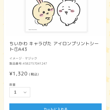
モ
ー
ちいかわ キャラぴた アイロンプリントシー
ダ
ト①A43
ル
で
イメージ・マジック
メ
製品番号:
4582757041247
デ
ィ
通
¥1,320
ア
(税込)
(1)
常
を
数量
開
価
く
格
カートに入れる