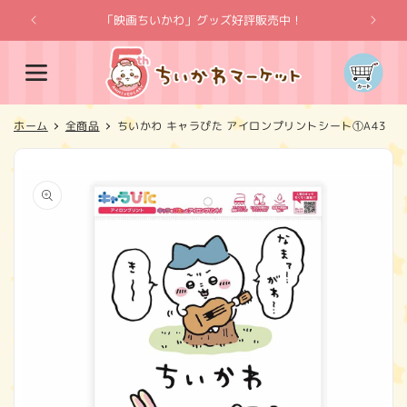
コンテ
ンツに
「映画ちいかわ」グッズ好評販売中！
「
進む
カ
ー
ト
ホーム
全商品
ちいかわ キャラぴた アイロンプリントシート①A43
商品情
報にス
キップ