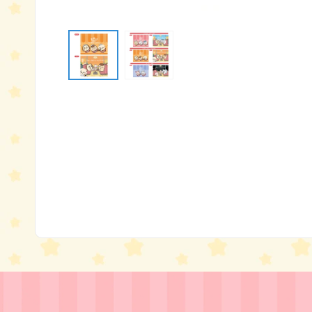
モ
ー
ダ
ル
で
メ
デ
ィ
ア
(1)
を
開
く