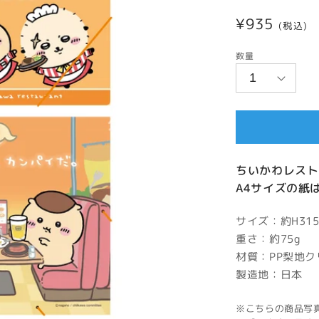
通
¥935
(税込)
常
数量
価
格
ちいかわレスト
A4サイズの紙
サイズ：約H315
重さ：約75g
材質：PP梨地ク
製造地：日本
※こちらの商品写