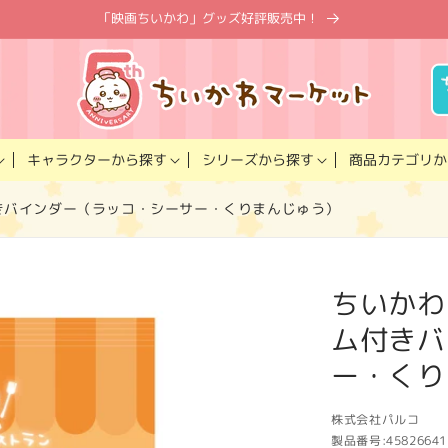
「映画ちいかわ」グッズ好評販売中！
キャラクター
商品カテゴリ
シリーズ
から探す
から探す
か
付きバインダー（ラッコ・シーサー・くりまんじゅう）
ちいかわ
ム付きバ
ー・くり
株式会社パルコ
製品番号:
45826641