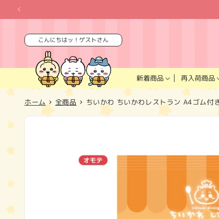
コンテ
ンツに
進む
こんにちはッ！ゲストさん
再入荷商品
新着商品
ホーム
全商品
ちいかわ ちいかわレストラン A4ゴム
商品情
報にス
キップ