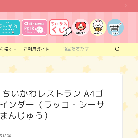
お
気
に
ロ
カ
入
グ
ー
り
イ
ト
リ
ン
ス
ご利用ガイド
ら探す
ト
 ちいかわレストラン A4ゴ
インダー（ラッコ・シーサ
まんじゅう）
51800