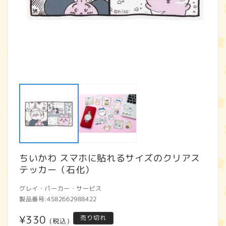
モ
ー
ダ
ル
で
メ
デ
ィ
ア
ちいかわ スマホに貼れるサイズのクリアス
(1)
(2
を
テッカー（石化）
開
く
グレイ・パーカー・サービス
製品番号:
4582662988422
通
¥330
売り切れ
(税込)