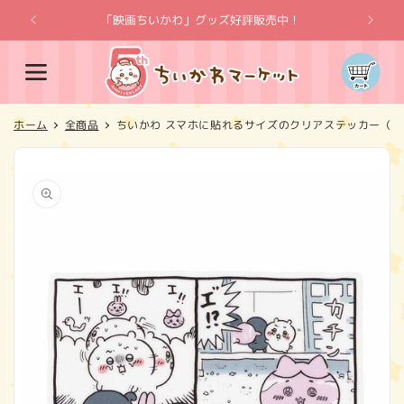
コンテ
ンツに
「映画ちいかわ」グッズ好評販売中！
「
進む
カ
ー
ト
ホーム
全商品
ちいかわ スマホに貼れるサイズのクリアステッカー（石
商品情
報にス
キップ