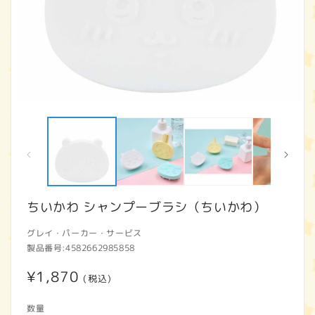
モ
ー
ダ
ル
で
メ
デ
ィ
ちいかわ シャンプーブラシ（ちいかわ）
ア
(1)
(2
グレイ・パーカー・サービス
を
開
製品番号:
4582662985858
く
通
¥1,870
(税込)
常
数量