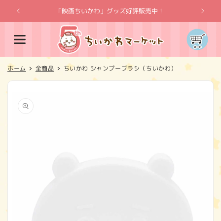
コンテ
ンツに
「映画ちいかわ」グッズ好評販売中！
「
進む
カ
ー
ト
ホーム
全商品
ちいかわ シャンプーブラシ（ちいかわ）
商品情
報にス
キップ