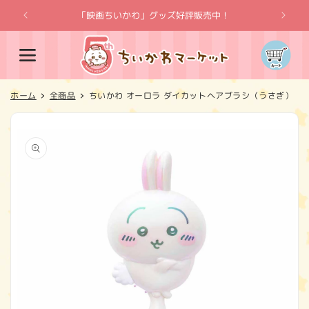
コンテ
ンツに
「映画ちいかわ」グッズ好評販売中！
「
進む
カ
ー
ト
ホーム
全商品
ちいかわ オーロラ ダイカットヘアブラシ（うさぎ）
商品情
報にス
キップ