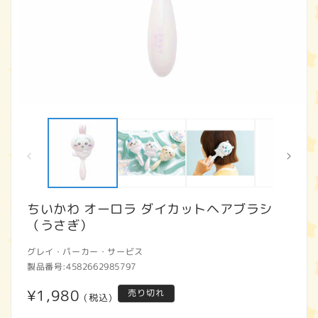
モ
ー
ダ
ル
で
メ
デ
ィ
ちいかわ オーロラ ダイカットヘアブラシ
ア
（うさぎ）
(1)
(2
を
開
グレイ・パーカー・サービス
く
製品番号:
4582662985797
通
¥1,980
売り切れ
(税込)
常