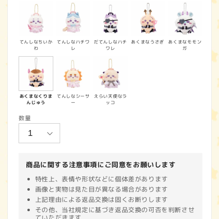
価
格
てんしなちいか
てんしなハチワ
だてんしなハチ
あくまなうさぎ
あくまなモモン
わ
レ
ワレ
ガ
あくまなくりま
てんしなシーサ
えらい天使なラ
んじゅう
ー
ッコ
数量
商品に関する注意事項にご同意をお願いします
特性上、表情や形状などに個体差があります
画像と実物は見た目が異なる場合があります
上記理由による返品交換は固くお断りします
その他、当社規定に基づき返品交換の可否を判断させ
ていただきます