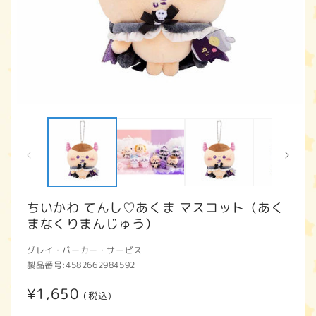
モ
ー
ダ
ル
で
メ
デ
ィ
ちいかわ てんし♡あくま マスコット（あく
ア
まなくりまんじゅう）
(1)
(2
を
開
グレイ・パーカー・サービス
く
製品番号:
4582662984592
通
¥1,650
(税込)
常