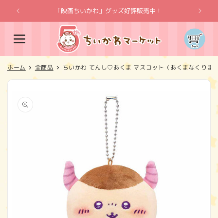
コンテ
ンツに
「映画ちいかわ」グッズ好評販売中！
「
進む
カ
ー
ト
ホーム
全商品
ちいかわ てんし♡あくま マスコット（あくまなくりま
商品情
報にス
キップ