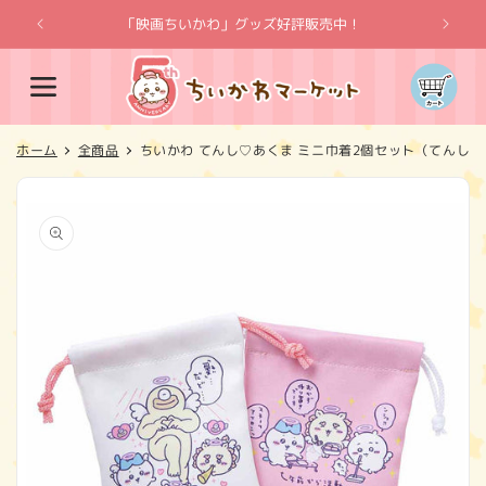
コンテ
ンツに
「映画ちいかわ」グッズ好評販売中！
「
進む
カ
ー
ト
ホーム
全商品
ちいかわ てんし♡あくま ミニ巾着2個セット（てんし）
商品情
報にス
キップ