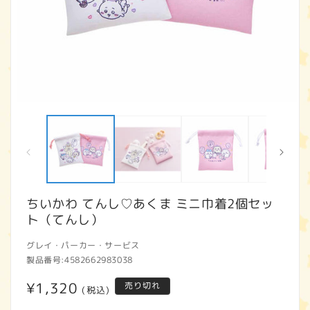
モ
ー
ダ
ル
で
メ
デ
ィ
ちいかわ てんし♡あくま ミニ巾着2個セッ
ア
ト（てんし）
(1)
(2
を
開
グレイ・パーカー・サービス
く
製品番号:
4582662983038
通
¥1,320
売り切れ
(税込)
常