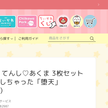
お
気
に
ロ
カ
入
グ
ー
り
イ
ト
リ
ン
ス
ご利用ガイド
ら探す
ト
 てんし♡あくま 3枚セット
しちゃった「堕天」
）
サービス
82987