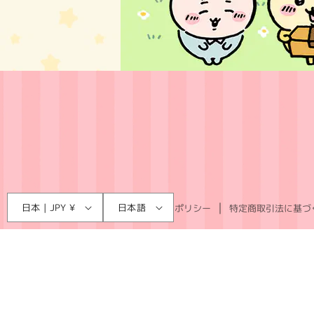
言
国
日本 | JPY ¥
日本語
利用規約
プライバシーポリシー
特定商取引法に基づ
語
/
地
域