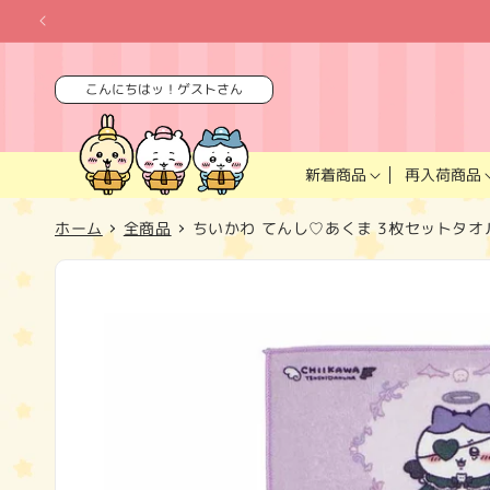
コンテ
ンツに
進む
こんにちはッ！ゲストさん
再入荷商品
新着商品
ホーム
全商品
ちいかわ てんし♡あくま 3枚セットタ
商品情
報にス
キップ