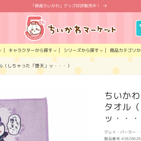
「映画ちいかわ」グッズ好評販売中！
キャラクター
商品カテゴリ
シリーズ
から探す
から探す
か
オル（しちゃった「堕天」ッ・・・）
ちいかわ
タオル（
ッ・・・
グレイ・パーカー・
製品番号:
45826629