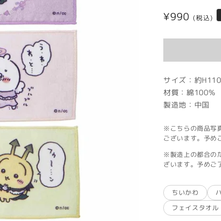
通
¥990
(税込)
常
価
格
サイズ：約H110
材質：綿100％
製造地：中国
※こちらの商品写
ございます。予め
※製造上の都合の
ざいます。予めご
ちいかわ
フェイスタオル