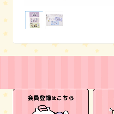
モ
ー
ダ
ル
で
メ
デ
ィ
ア
(1)
を
開
く