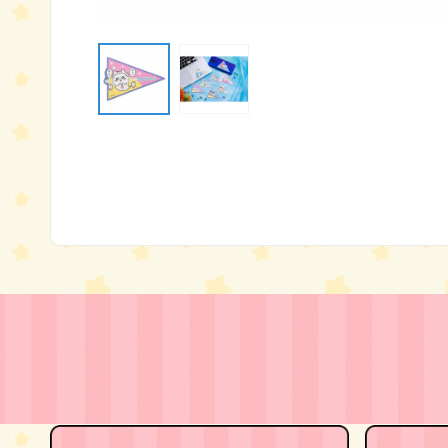
モ
ー
ダ
ル
で
メ
デ
ィ
ア
(1)
を
開
く