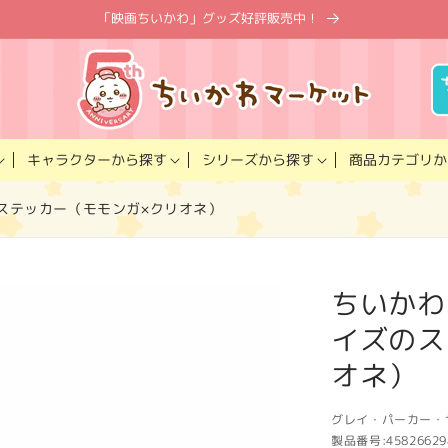
「映画ちいかわ」グッズ好評販売中！
キャラクター
商品カテゴリ
シリーズ
から探す
から探す
か
ステッカー（モモンガ×クリオネ）
ちいかわ
イズのス
オネ）
グレイ・パーカー・
製品番号:
45826629