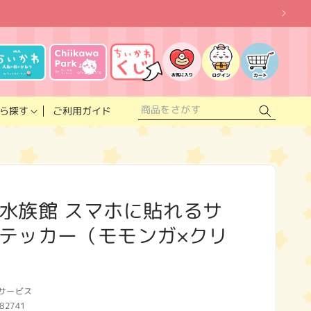
お
気
に
ロ
カ
入
グ
ー
り
イ
ト
リ
ン
ス
ご利用ガイド
ら探す
ト
水族館 スマホに貼れるサ
テッカー（モモンガ×クリ
サービス
82741