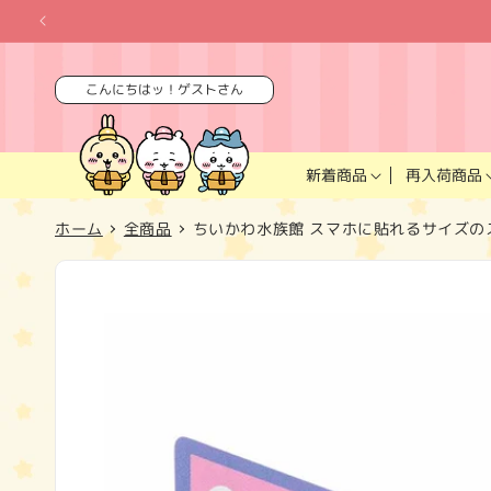
コンテ
ンツに
進む
こんにちはッ！ゲストさん
再入荷商品
新着商品
ホーム
全商品
ちいかわ水族館 スマホに貼れるサイズの
商品情
報にス
キップ