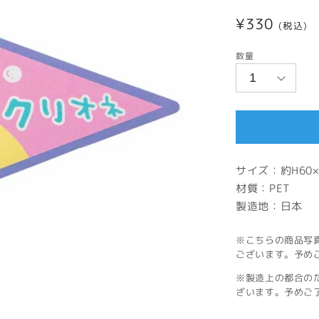
通
¥330
(税込)
常
数量
価
格
サイズ：約H60×
材質：PET
製造地：日本
※こちらの商品写
ございます。予め
※製造上の都合の
ざいます。予めご