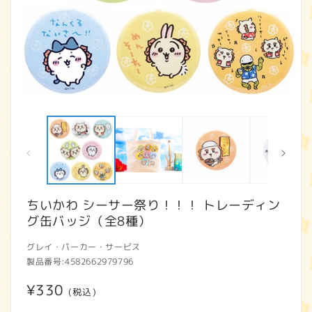
モ
ー
ダ
ル
で
メ
デ
ィ
ちいかわ シーサー祭り！！！ トレーディン
ア
グ缶バッジ（全8種）
(1)
(2
を
開
グレイ・パーカー・サービス
く
製品番号:
4582662979796
通
¥330
(税込)
常