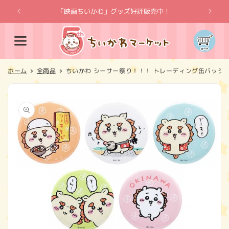
コンテ
ンツに
「映画ちいかわ」グッズ好評販売中！
「
進む
カ
ー
ト
ホーム
全商品
ちいかわ シーサー祭り！！！ トレーディング缶バッジ
商品情
報にス
キップ