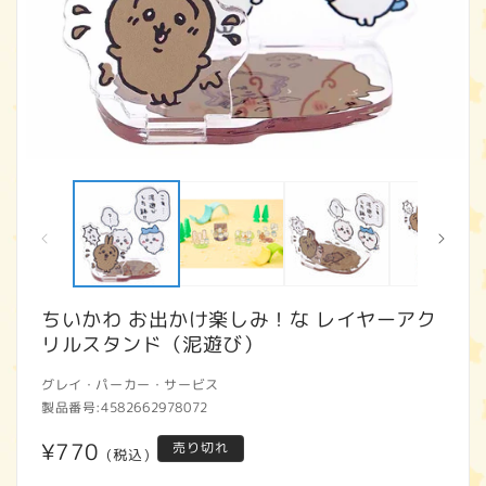
モ
ー
ダ
ル
で
メ
デ
ィ
ちいかわ お出かけ楽しみ！な レイヤーアク
ア
リルスタンド（泥遊び）
(1)
(2
を
開
グレイ・パーカー・サービス
く
製品番号:
4582662978072
通
¥770
売り切れ
(税込)
常