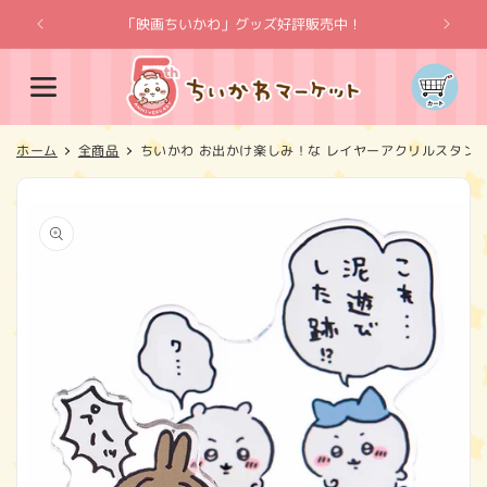
コンテ
ンツに
「映画ちいかわ」グッズ好評販売中！
「
進む
カ
ー
ト
ホーム
全商品
ちいかわ お出かけ楽しみ！な レイヤーアクリルスタン
商品情
報にス
キップ