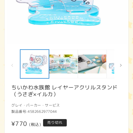
モ
ー
ダ
ル
で
メ
デ
ィ
ちいかわ水族館 レイヤーアクリルスタンド
ア
（うさぎ×イルカ）
(1)
(2
を
開
グレイ・パーカー・サービス
く
製品番号:
4582662977044
通
¥770
売り切れ
(税込)
常