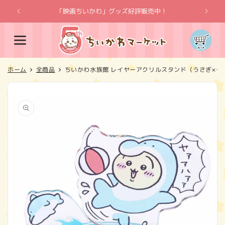
コンテ
ンツに
「映画ちいかわ」グッズ好評販売中！
「
進む
カ
ー
ト
ホーム
全商品
ちいかわ水族館 レイヤーアクリルスタンド（うさぎ×イ
商品情
報にス
キップ