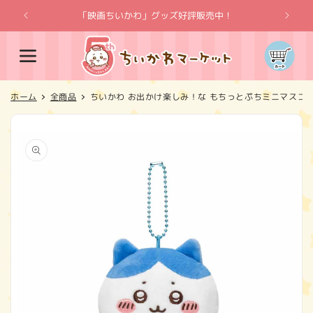
コンテ
ンツに
「映画ちいかわ」グッズ好評販売中！
「
進む
カ
ー
ト
ホーム
全商品
ちいかわ お出かけ楽しみ！な もちっとぷちミニマスコ
商品情
報にス
キップ