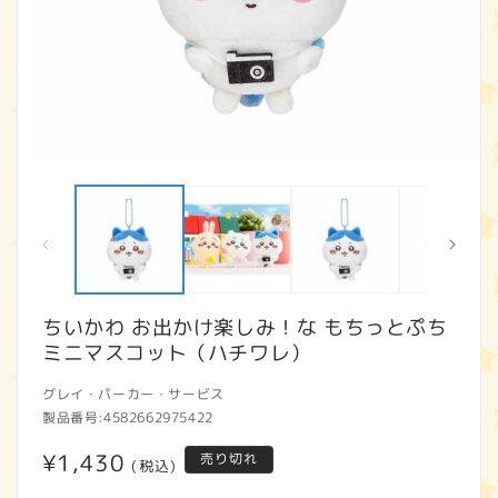
モ
ー
ダ
ル
で
メ
デ
ィ
ちいかわ お出かけ楽しみ！な もちっとぷち
ア
ミニマスコット（ハチワレ）
(1)
(2
を
開
グレイ・パーカー・サービス
く
製品番号:
4582662975422
通
¥1,430
売り切れ
(税込)
常