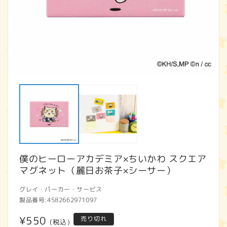
モ
ー
ダ
ル
で
メ
デ
ィ
ア
僕のヒーローアカデミア×ちいかわ スクエア
(1)
(2
を
マグネット（麗日お茶子×シーサー）
開
く
グレイ・パーカー・サービス
製品番号:
4582662971097
通
¥550
売り切れ
(税込)