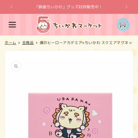
コンテ
ンツに
「映画ちいかわ」グッズ好評販売中！
「
進む
カ
ー
ト
ホーム
全商品
僕のヒーローアカデミア×ちいかわ スクエアマグネット
商品情
報にス
キップ