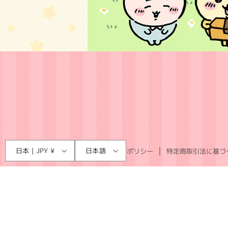
言
国
日本 | JPY ¥
日本語
利用規約
プライバシーポリシー
特定商取引法に基づ
語
/
地
域