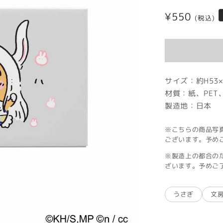
通
¥550
(税込)
常
価
格
サイズ：約H53×
材質：紙、PET
製造地：日本
※こちらの商品写
ございます。予め
※製造上の都合の
ざいます。予めご
うさぎ
文