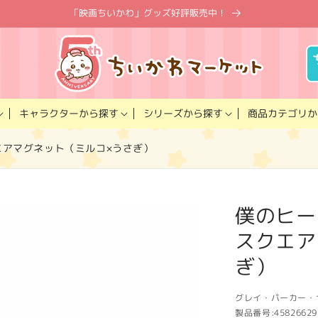
「映画ちいかわ」グッズ好評販売中！
キャラクター
商品カテゴリ
シリーズ
から探す
から探す
か
エアマグネット（ミルコ×うさぎ）
僕のヒー
スクエア
ぎ）
グレイ・パーカー・
製品番号:
45826629