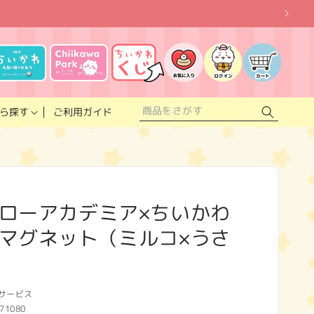
お
気
に
ロ
カ
入
グ
ー
り
イ
ト
リ
ン
ス
ご利用ガイド
ら探す
ト
ローアカデミア×ちいかわ
マグネット（ミルコ×うさ
サービス
71080