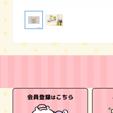
モ
ー
ダ
ル
で
メ
デ
ィ
ア
(1)
を
開
く