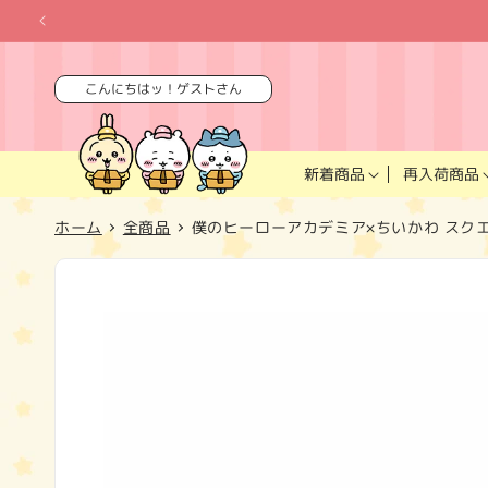
コンテ
ンツに
進む
こんにちはッ！ゲストさん
再入荷商品
新着商品
ホーム
全商品
僕のヒーローアカデミア×ちいかわ スク
商品情
報にス
キップ