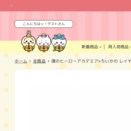
コンテ
ンツに
進む
こんにちはッ！ゲストさん
再入荷商品
新着商品
ホーム
全商品
僕のヒーローアカデミア×ちいかわ レイ
商品情
報にス
キップ