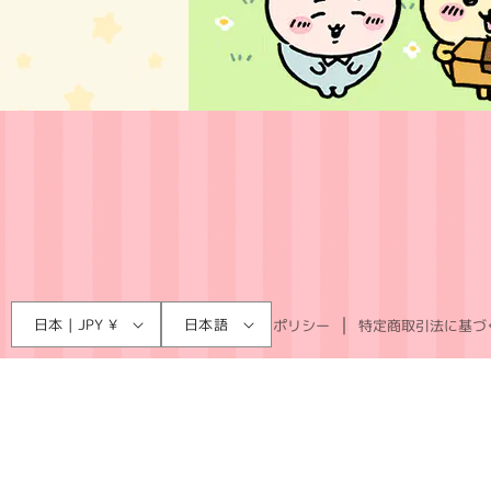
言
国
日本 | JPY ¥
日本語
利用規約
プライバシーポリシー
特定商取引法に基づ
語
/
地
域