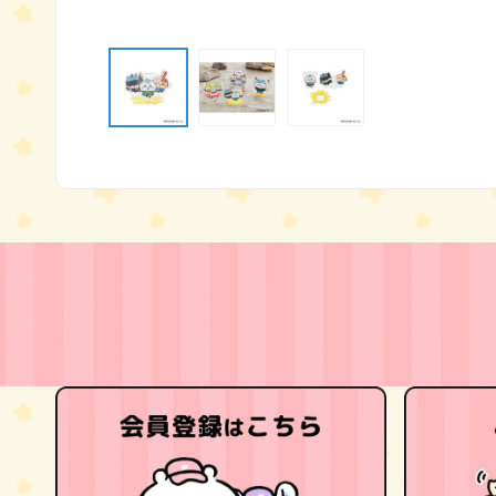
モ
ー
ダ
ル
で
メ
デ
ィ
ア
(1)
を
開
く