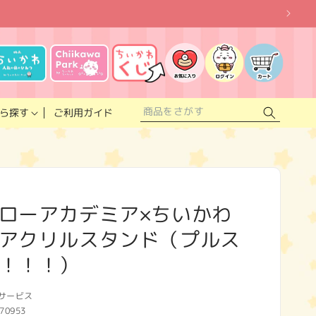
お
気
に
ロ
カ
入
グ
ー
り
イ
ト
リ
ン
ス
ご利用ガイド
ら探す
ト
ローアカデミア×ちいかわ
アクリルスタンド（プルス
！！！）
サービス
70953