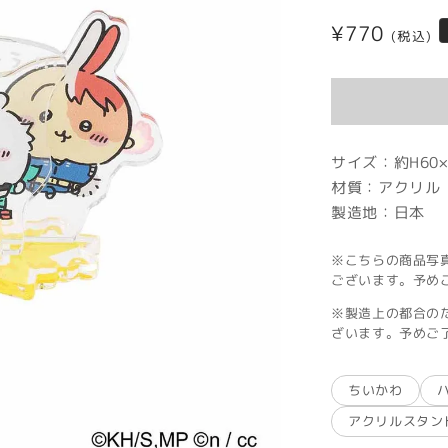
通
¥770
(税込)
常
価
格
サイズ：約H60×
材質：アクリル
製造地：日本
※こちらの商品写
ございます。予め
※製造上の都合の
ざいます。予めご
ちいかわ
アクリルスタン