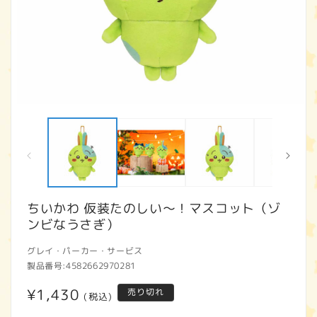
モ
ー
ダ
ル
で
メ
デ
ィ
ちいかわ 仮装たのしい～！マスコット（ゾ
ア
ンビなうさぎ）
(1)
(2
を
開
グレイ・パーカー・サービス
く
製品番号:
4582662970281
通
¥1,430
売り切れ
(税込)
常