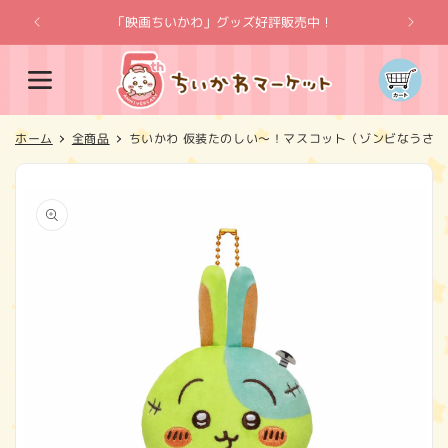
コンテ
ンツに
「映画ちいかわ」グッズ好評販売中！
「
進む
カ
ー
ト
ホーム
全商品
ちいかわ 仮装たのしい～！マスコット（ゾンビなうさぎ
商品情
報にス
キップ