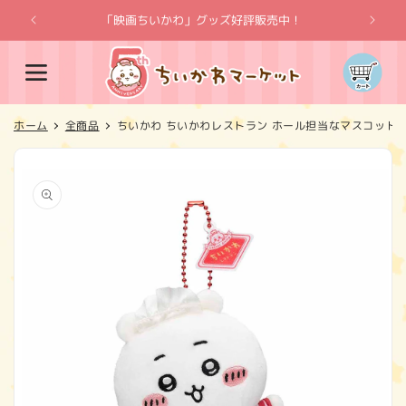
コンテ
ンツに
「映画ちいかわ」グッズ好評販売中！
「
進む
カ
ー
ト
ホーム
全商品
ちいかわ ちいかわレストラン ホール担当なマスコット
商品情
報にス
キップ