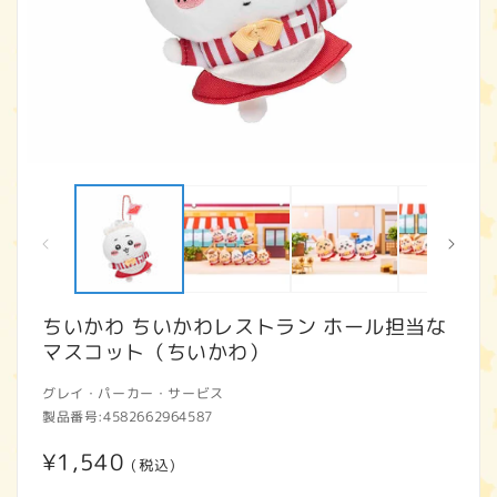
モ
ー
ダ
ル
で
メ
デ
ィ
ちいかわ ちいかわレストラン ホール担当な
ア
マスコット（ちいかわ）
(1)
(2
を
開
グレイ・パーカー・サービス
く
製品番号:
4582662964587
通
¥1,540
(税込)
常