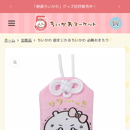
コンテ
ンツに
「映画ちいかわ」グッズ好評販売中！
「
進む
カ
ー
ト
ホーム
全商品
ちいかわ 超まじかるちいかわ 必勝おまもり
商品情
報にス
キップ