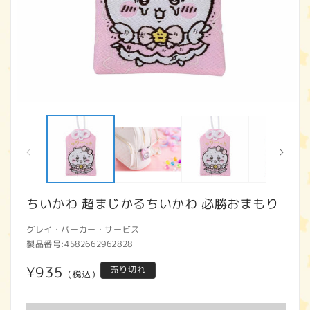
モ
ー
ダ
ル
で
メ
デ
ィ
ちいかわ 超まじかるちいかわ 必勝おまもり
ア
(1)
(2
グレイ・パーカー・サービス
を
開
製品番号:
4582662962828
く
通
¥935
売り切れ
(税込)
常