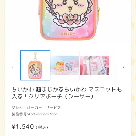
モ
ー
ダ
ル
で
メ
デ
ィ
ちいかわ 超まじかるちいかわ マスコットも
ア
入る！クリアポーチ（シーサー）
(1)
(2
を
開
グレイ・パーカー・サービス
く
製品番号:
4582662962651
通
¥1,540
(税込)
常