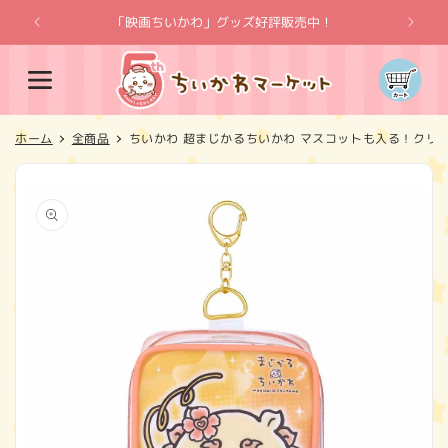
コンテ
ンツに
「映画ちいかわ」グッズ好評販売中！
「
進む
カ
ー
ト
ホーム
全商品
ちいかわ 超まじかるちいかわ マスコットも入る！クリ
商品情
報にス
キップ