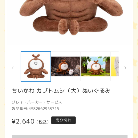
モ
ー
ダ
ル
で
メ
デ
ィ
ちいかわ カブトムシ（大）ぬいぐるみ
ア
(1)
(2
グレイ・パーカー・サービス
を
開
製品番号:
4582662958715
く
通
¥2,640
売り切れ
(税込)
常