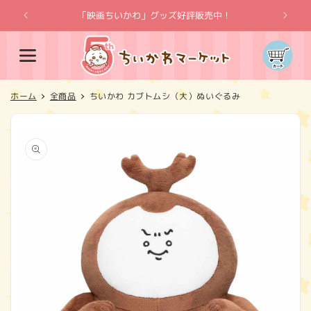
コンテ
ンツに
「映画ちいかわ」グッズ好評販売中！
「
進む
カ
ー
ト
ホーム
全商品
ちいかわ カブトムシ（大）ぬいぐるみ
商品情
報にス
キップ