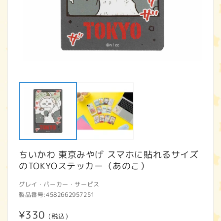
モ
ー
ダ
ル
で
メ
デ
ィ
ア
ちいかわ 東京みやげ スマホに貼れるサイズ
(1)
(2
を
のTOKYOステッカー（あのこ）
開
く
グレイ・パーカー・サービス
製品番号:
4582662957251
通
¥330
(税込)