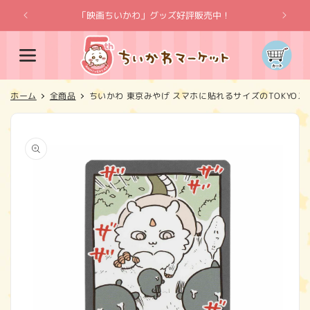
コンテ
ンツに
「映画ちいかわ」グッズ好評販売中！
「
進む
カ
ー
ト
ホーム
全商品
ちいかわ 東京みやげ スマホに貼れるサイズのTOKYO
商品情
報にス
キップ