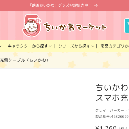
「映画ちいかわ」グッズ好評販売中！
キャラクター
商品カテゴリ
シリーズ
から探す
から探す
か
ホ充電ケーブル（ちいかわ）
ちいかわ
スマホ充
グレイ・パーカー・
製品番号:
45826629
通
¥1,760