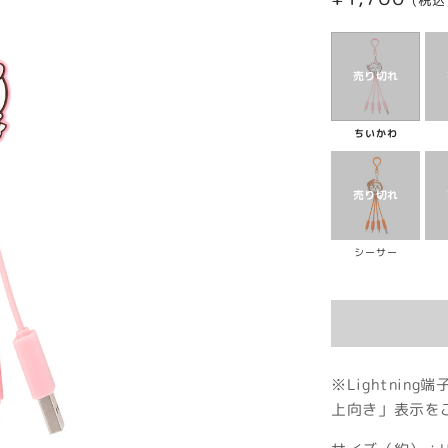
(税込
常
価
格
ちいかわ
シーサー
※Lightnin
上向き」表示を