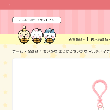
コンテ
ンツに
進む
こんにちはッ！ゲストさん
再入荷商品
新着商品
ホーム
全商品
ちいかわ まじかるちいかわ マルチスマ
商品情
報にス
キップ