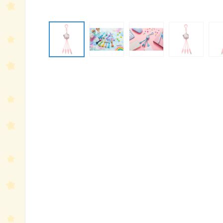
モ
ー
ダ
ル
で
メ
デ
ィ
ア
(1)
を
開
く