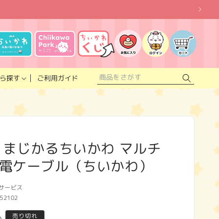
お
気
に
ロ
カ
入
グ
ー
り
イ
ト
リ
ン
ス
ご利用ガイド
ら探す
ト
 まじかるちいかわ マルチ
電ケーブル（ちいかわ）
サービス
52102
売り切れ