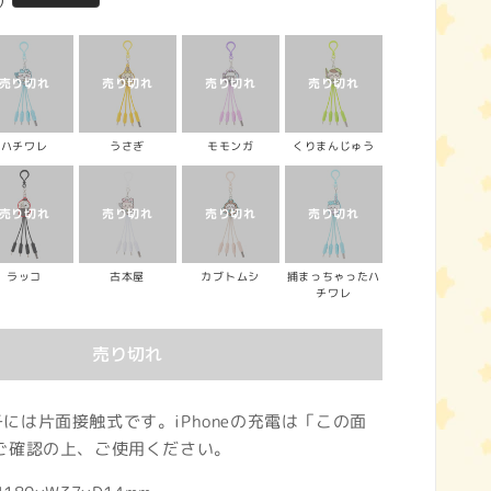
)
ハチワレ
うさぎ
モモンガ
くりまんじゅう
ラッコ
古本屋
カブトムシ
捕まっちゃったハ
チワレ
売り切れ
g端子には片面接触式です。iPhoneの充電は「この面
ご確認の上、ご使用ください。