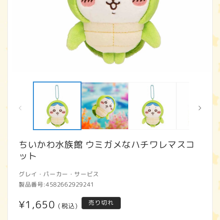
モ
ー
ダ
ル
で
メ
デ
ィ
ちいかわ水族館 ウミガメなハチワレマスコ
ア
ット
(1)
(2
を
開
グレイ・パーカー・サービス
く
製品番号:
4582662929241
通
¥1,650
売り切れ
(税込)
常