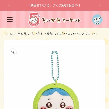
コンテ
ンツに
「映画ちいかわ」グッズ好評販売中！
「
進む
カ
ー
ト
ホーム
全商品
ちいかわ水族館 ウミガメなハチワレマスコット
商品情
報にス
キップ