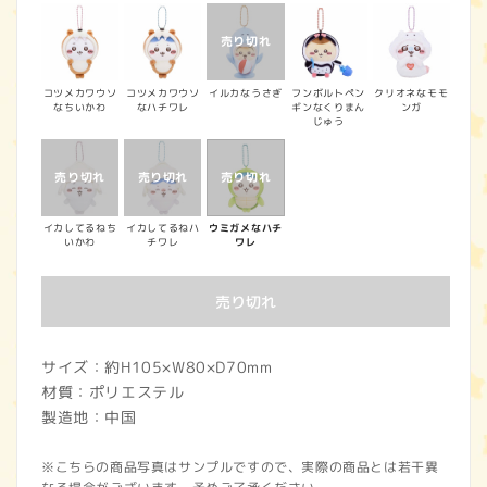
価
格
コツメカワウソ
コツメカワウソ
イルカなうさぎ
フンボルトペン
クリオネなモモ
なちいかわ
なハチワレ
ギンなくりまん
ンガ
じゅう
イカしてるねち
イカしてるねハ
ウミガメなハチ
いかわ
チワレ
ワレ
売り切れ
サイズ：約H105×W80×D70mm
材質：ポリエステル
製造地：中国
※こちらの商品写真はサンプルですので、実際の商品とは若干異