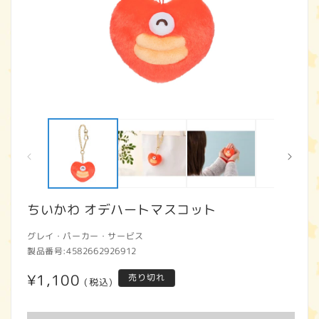
モ
ー
ダ
ル
で
メ
デ
ィ
ちいかわ オデハートマスコット
ア
(1)
(2
グレイ・パーカー・サービス
を
開
製品番号:
4582662926912
く
通
¥1,100
売り切れ
(税込)
常