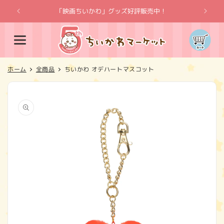
コンテ
ンツに
「映画ちいかわ」グッズ好評販売中！
「
進む
カ
ー
ト
ホーム
全商品
ちいかわ オデハートマスコット
商品情
報にス
キップ