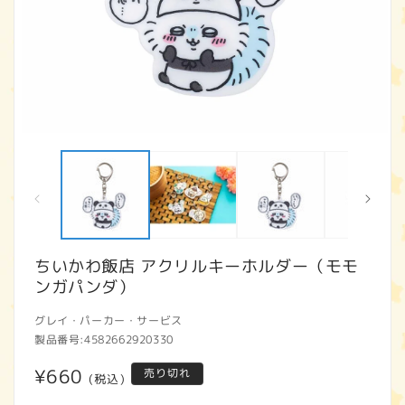
モ
ー
ダ
ル
で
メ
デ
ィ
ちいかわ飯店 アクリルキーホルダー（モモ
ア
ンガパンダ）
(1)
(2
を
開
グレイ・パーカー・サービス
く
製品番号:
4582662920330
通
¥660
売り切れ
(税込)
常