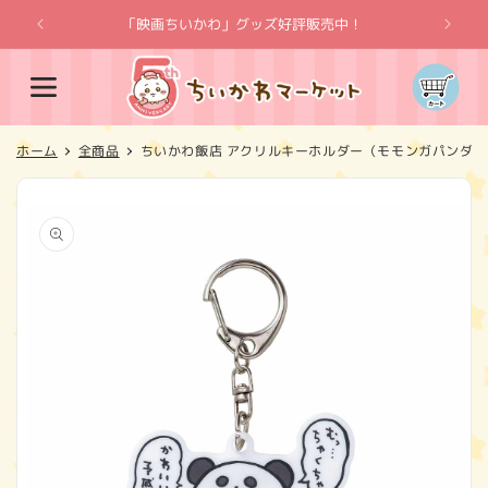
コンテ
ンツに
「映画ちいかわ」グッズ好評販売中！
「
進む
カ
ー
ト
ホーム
全商品
ちいかわ飯店 アクリルキーホルダー（モモンガパンダ）
商品情
報にス
キップ