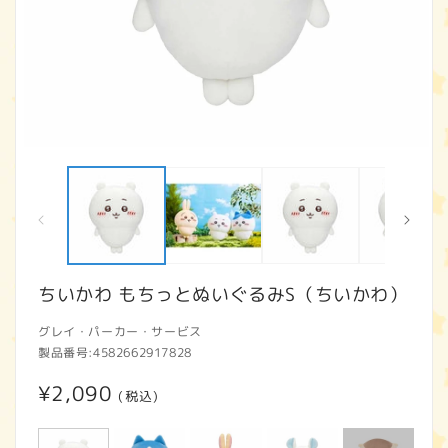
モ
ー
ダ
ル
で
メ
デ
ィ
ちいかわ もちっとぬいぐるみS（ちいかわ）
ア
(1)
(2
グレイ・パーカー・サービス
を
開
製品番号:
4582662917828
く
通
¥2,090
(税込)
常