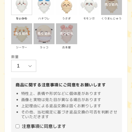
価
格
ちいかわ
ハチワレ
うさぎ
モモンガ
くりまんじゅう
シーサー
ラッコ
古本屋
数量
商品に関する注意事項にご同意をお願いします
特性上、表情や形状などに個体差があります
画像と実物は見た目が異なる場合があります
上記理由による返品交換は固くお断りします
その他、当社規定に基づき返品交換の可否を判断させ
ていただきます
注意事項に同意します