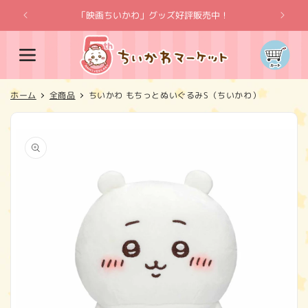
コンテ
ンツに
「映画ちいかわ」グッズ好評販売中！
「
進む
カ
ー
ト
ホーム
全商品
ちいかわ もちっとぬいぐるみS（ちいかわ）
商品情
報にス
キップ