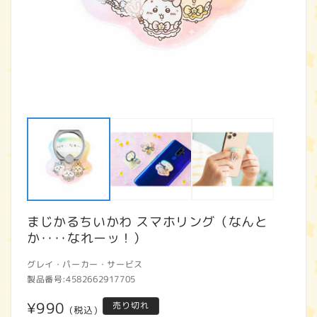
モ
ー
ダ
ル
で
メ
デ
ィ
ア
まじかるちいかわ スマホリング（なんと
(1)
(2
を
か････なれーッ！）
開
く
グレイ・パーカー・サービス
製品番号:
4582662917705
通
¥990
売り切れ
(税込)