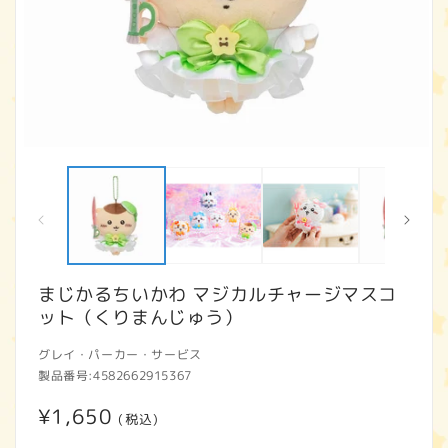
モ
ー
ダ
ル
で
メ
デ
ィ
まじかるちいかわ マジカルチャージマスコ
ア
ット（くりまんじゅう）
(1)
(2
を
開
グレイ・パーカー・サービス
く
製品番号:
4582662915367
通
¥1,650
(税込)
常