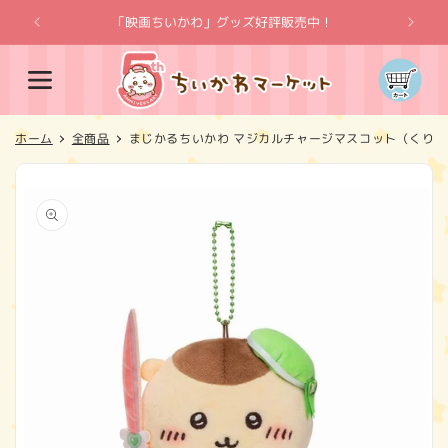
コンテ
ンツに
「映画ちいかわ」グッズ好評販売中！
「
進む
カ
ー
ト
ホーム
全商品
まじかるちいかわ マジカルチャージマスコット（くり
商品情
報にス
キップ