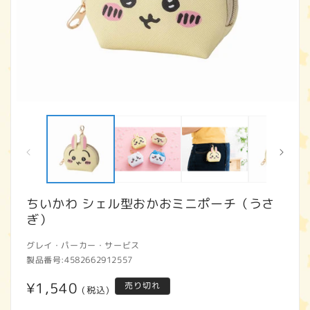
モ
ー
ダ
ル
で
メ
デ
ィ
ちいかわ シェル型おかおミニポーチ（うさ
ア
ぎ）
(1)
(2
を
開
グレイ・パーカー・サービス
く
製品番号:
4582662912557
通
¥1,540
売り切れ
(税込)
常