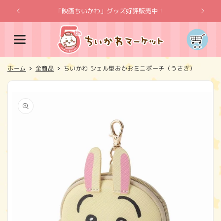
コンテ
ンツに
「映画ちいかわ」グッズ好評販売中！
「
進む
カ
ー
ト
ホーム
全商品
ちいかわ シェル型おかおミニポーチ（うさぎ）
商品情
報にス
キップ