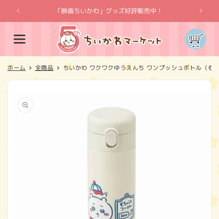
コンテ
ンツに
「映画ちいかわ」グッズ好評販売中！
「
進む
カ
ー
ト
ホーム
全商品
ちいかわ ワクワクゆうえんち ワンプッシュボトル（む
商品情
報にス
キップ