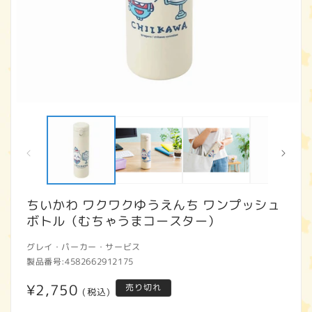
モ
ー
ダ
ル
で
メ
デ
ィ
ちいかわ ワクワクゆうえんち ワンプッシュ
ア
ボトル（むちゃうまコースター）
(1)
(2
を
開
グレイ・パーカー・サービス
く
製品番号:
4582662912175
通
¥2,750
売り切れ
(税込)
常