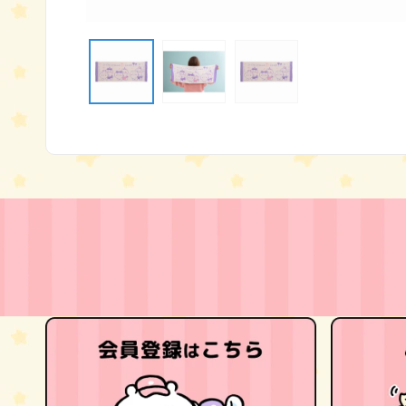
モ
ー
ダ
ル
で
メ
デ
ィ
ア
(1)
を
開
く