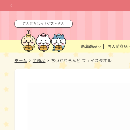
コンテ
ンツに
進む
こんにちはッ！ゲストさん
再入荷商品
新着商品
ホーム
全商品
ちいかわらんど フェイスタオル
商品情
報にス
キップ