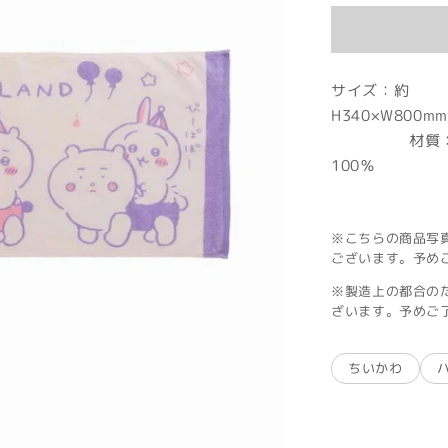
価
格
サイズ：約
H3
材質：
1
製
※こちらの商品写
ございます。予め
※製造上の都合の
ざいます。予めご
ちいかわ