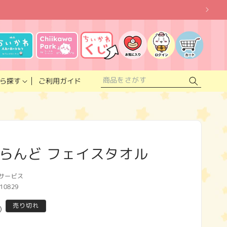
お
気
に
ロ
カ
入
グ
ー
り
イ
ト
リ
ン
ス
ご利用ガイド
ら探す
ト
らんど フェイスタオル
サービス
10829
売り切れ
)