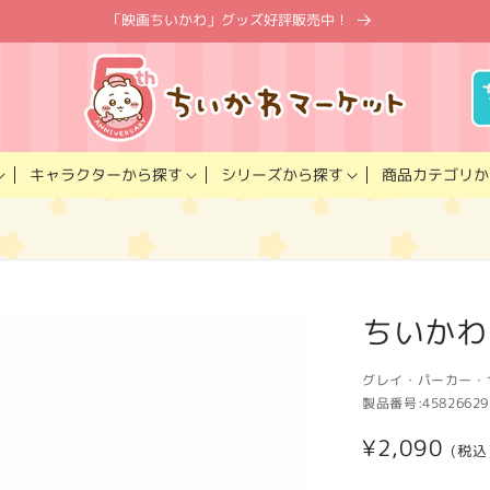
「映画ちいかわ」グッズ好評販売中！
キャラクター
商品カテゴリ
シリーズ
から探す
から探す
か
ちいかわ
グレイ・パーカー・
製品番号:
45826629
通
¥2,090
(税込
常