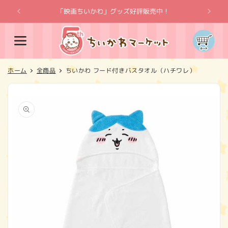
コンテ
ンツに
「映画ちいかわ」グッズ好評販売中！
「
進む
カ
ー
ト
ホーム
全商品
ちいかわ フード付きバスタオル（ハチワレ）
商品情
報にス
キップ