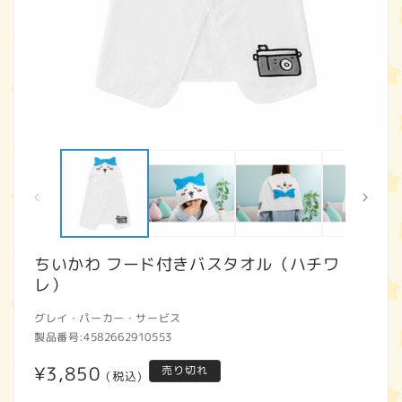
モ
ー
ダ
ル
で
メ
デ
ィ
ちいかわ フード付きバスタオル（ハチワ
ア
レ）
(1)
(2
を
開
グレイ・パーカー・サービス
く
製品番号:
4582662910553
通
¥3,850
売り切れ
(税込)
常