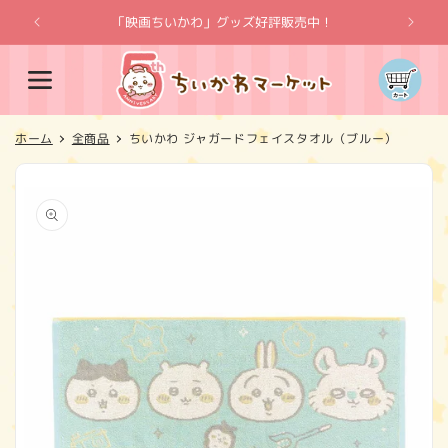
コンテ
ンツに
「映画ちいかわ」グッズ好評販売中！
「
進む
カ
ー
ト
ホーム
全商品
ちいかわ ジャガードフェイスタオル（ブルー）
商品情
報にス
キップ