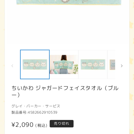
モ
ー
ダ
ル
で
メ
デ
ィ
ちいかわ ジャガードフェイスタオル（ブル
ア
ー）
(1)
(2
を
開
グレイ・パーカー・サービス
く
製品番号:
4582662910539
通
¥2,090
売り切れ
(税込)
常