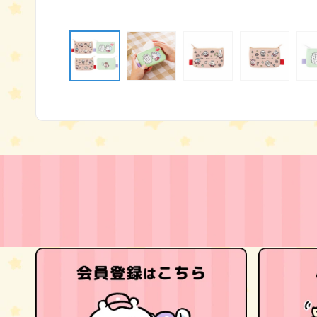
モ
ー
ダ
ル
で
メ
デ
ィ
ア
(1)
を
開
く