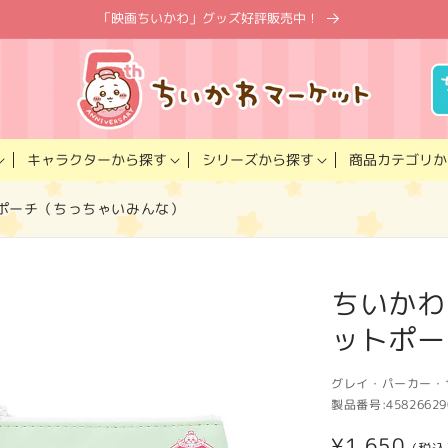
「映画ちいかわ」グッズ好評販売中！
キャラクター
商品カテゴリ
シリーズ
から探す
から探す
か
トポーチ（ちっちゃいみんな）
ちいかわ
ットポー
グレイ・パーカー・
製品番号:
45826629
通
¥1,650