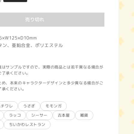
)
売り切れ
×W125×D10mm
タン、亜鉛合金、ポリエステル
真はサンプルですので、実際の商品とは若干異なる場合が
ご了承ください。
ため、本来のキャラクターデザインと多少異なる場合がご
了承ください。
ハチワレ
うさぎ
モモンガ
ラッコ
シーサー
古本屋
雑貨
ちいかわレストラン