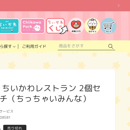
お
気
に
ロ
カ
入
グ
ー
り
イ
ト
リ
ン
ス
ご利用ガイド
ら探す
ト
 ちいかわレストラン 2個セ
チ（ちっちゃいみんな）
サービス
08581
売り切れ