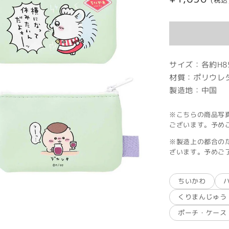
(税込
常
価
格
サイズ：各約H85
材質：ポリウレ
製造地：中国
※こちらの商品写
ございます。予め
※製造上の都合の
ざいます。予めご
ちいかわ
くりまんじゅう
ポーチ・ケース