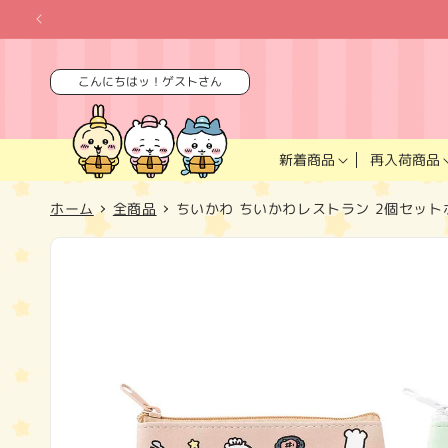
コンテ
ンツに
進む
こんにちはッ！ゲストさん
再入荷商品
新着商品
ホーム
全商品
ちいかわ ちいかわレストラン 2個セッ
商品情
報にス
キップ