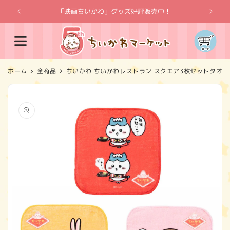
コンテ
ンツに
「映画ちいかわ」グッズ好評販売中！
「
進む
カ
ー
ト
ホーム
全商品
ちいかわ ちいかわレストラン スクエア3枚セットタオ
商品情
報にス
キップ