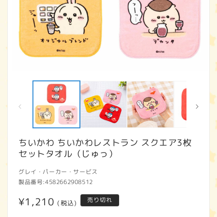
モ
ー
ダ
ル
で
メ
デ
ィ
ちいかわ ちいかわレストラン スクエア3枚
ア
セットタオル（じゅっ）
(1)
(2
を
開
グレイ・パーカー・サービス
く
製品番号:
4582662908512
通
¥1,210
売り切れ
(税込)
常