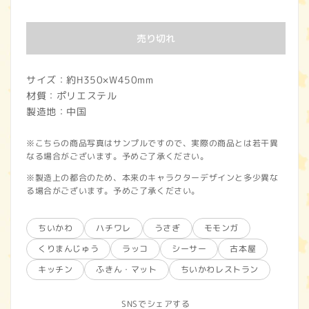
常
価
売り切れ
格
サイズ：約H350×W450mm
材質：ポリエステル
製造地：中国
※こちらの商品写真はサンプルですので、実際の商品とは若干異
なる場合がございます。予めご了承ください。
※製造上の都合のため、本来のキャラクターデザインと多少異な
る場合がございます。予めご了承ください。
ちいかわ
ハチワレ
うさぎ
モモンガ
くりまんじゅう
ラッコ
シーサー
古本屋
キッチン
ふきん・マット
ちいかわレストラン
SNSでシェアする