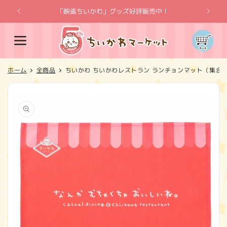
コンテ
ンツに
「映画ちいかわ」グッズ好評販売中！
「
進む
カ
ー
ト
ホーム
全商品
ちいかわ ちいかわレストラン ランチョンマット（集合
商品情
報にス
キップ