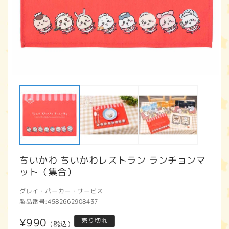
モ
ー
ダ
ル
で
メ
デ
ィ
ア
ちいかわ ちいかわレストラン ランチョンマ
(1)
(2
を
ット（集合）
開
く
グレイ・パーカー・サービス
製品番号:
4582662908437
通
¥990
売り切れ
(税込)