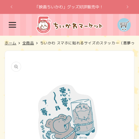
コンテ
ンツに
「映画ちいかわ」グッズ好評販売中！
「
進む
カ
ー
ト
ホーム
全商品
ちいかわ スマホに貼れるサイズのステッカー（悪夢ゥ～
商品情
報にス
キップ