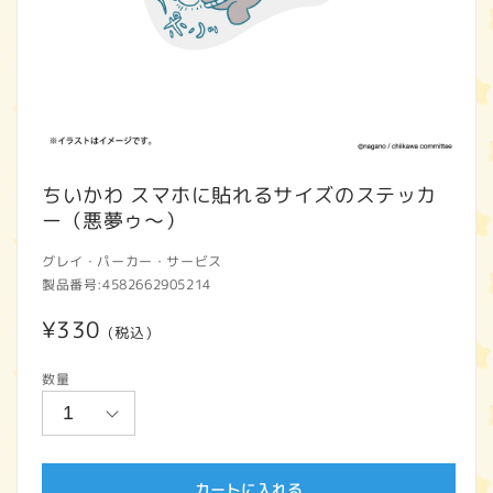
モ
ー
ちいかわ スマホに貼れるサイズのステッカ
ダ
ー（悪夢ゥ～）
ル
で
グレイ・パーカー・サービス
メ
製品番号:
4582662905214
デ
ィ
通
¥330
ア
(税込)
(1)
常
を
数量
開
価
く
格
カートに入れる