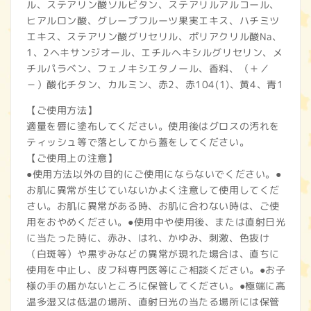
ル、ステアリン酸ソルビタン、ステアリルアルコール、
ヒアルロン酸、グレープフルーツ果実エキス、ハチミツ
エキス、ステアリン酸グリセリル、ポリアクリル酸Na、
1、2ヘキサンジオール、エチルヘキシルグリセリン、メ
チルパラベン、フェノキシエタノール、香料、（＋／
－）酸化チタン、カルミン、赤2、赤104(1)、黄4、青1
【ご使用方法】
適量を唇に塗布してください。使用後はグロスの汚れを
ティッシュ等で落としてから蓋をしてください。
【ご使用上の注意】
●使用方法以外の目的にご使用にならないでください。●
お肌に異常が生じていないかよく注意して使用してくだ
さい。お肌に異常がある時、お肌に合わない時は、ご使
用をおやめください。●使用中や使用後、または直射日光
に当たった時に、赤み、はれ、かゆみ、刺激、色抜け
（白斑等）や黒ずみなどの異常が現れた場合は、直ちに
使用を中止し、皮フ科専門医等にご相談ください。●お子
様の手の届かないところに保管してください。●極端に高
温多湿又は低温の場所、直射日光の当たる場所には保管