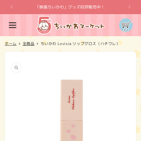
コンテ
ンツに
「映画ちいかわ」グッズ好評販売中！
「
進む
カ
ー
ト
ホーム
全商品
ちいかわ Lovisia リップグロス（ハチワレ）
商品情
報にス
キップ