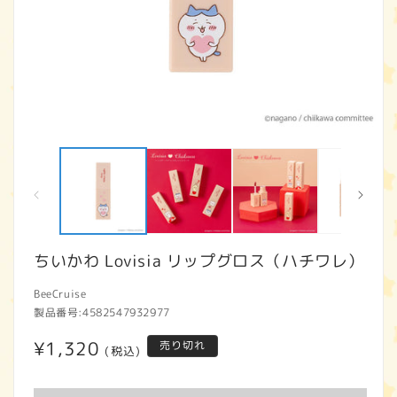
モ
ー
ダ
ル
で
メ
デ
ィ
ちいかわ Lovisia リップグロス（ハチワレ）
ア
(1)
(2
BeeCruise
を
開
製品番号:
4582547932977
く
通
¥1,320
売り切れ
(税込)
常