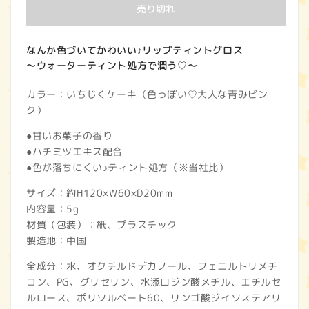
価
売り切れ
格
なんか色づいてかわいい♪リップティントグロス
～ウォーターティント処方で潤う♡～
カラー：いちじくケーキ（色っぽい♡大人な青みピン
ク）
●甘いお菓子の香り
●ハチミツエキス配合
●色が落ちにくい♪ティント処方（※当社比）
サイズ：約H120×W60×D20mm
内容量：5g
材質（包装）：紙、プラスチック
製造地：中国
全成分：水、オクチルドデカノール、フェニルトリメチ
コン、PG、グリセリン、水添ロジン酸メチル、エチルセ
ルロース、ポリソルベート60、リンゴ酸ジイソステアリ